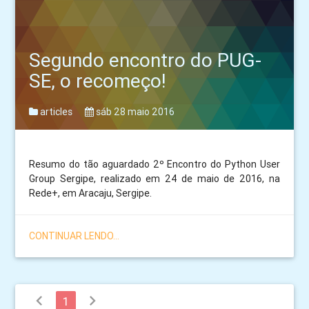
Segundo encontro do PUG-
SE, o recomeço!
articles
sáb 28 maio 2016
Resumo do tão aguardado 2º Encontro do Python User
Group Sergipe, realizado em 24 de maio de 2016, na
Rede+, em Aracaju, Sergipe.
CONTINUAR LENDO...
chevron_left
chevron_right
1