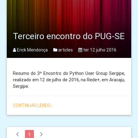
Terceiro encontro do PUG-SE
Erick Mendonça
articles
ter 12 julho 2016
Resumo do 3º Encontro do Python User Group Sergipe,
realizado em 12 de julho de 2016, na Rede+, em Aracaju,
Sergipe.
CONTINUAR LENDO...
chevron_left
chevron_right
1